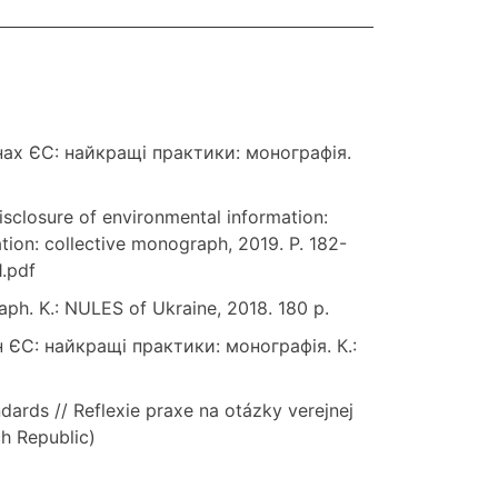
нах ЄС: найкращі практики: монографія.
sclosure of environmental information:
tion: collective monograph, 2019. P. 182-
1.pdf
aph. K.: NULES of Ukraine, 2018. 180 p.
 ЄС: найкращі практики: монографія. К.:
dards // Reflexie praxe na otázky verejnej
ch Republic)