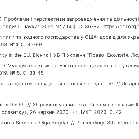
Л. О. Проблеми і перспективи запровадження та діяльнос
Юридичні науки”. 2021. № 7 (41). С. 86-92. https://doi.o
літики та водного господарства у США: досвід для Укра
018. №4. С. 95-99
rity in the EU. Вісник НУБіП України “Право. Екологія. Лю
ва О. Муніципалітет як регулятор поводження з побутови
19. № 5. С. 38-45
кі стандарти права дітей на психічне здоров’я // Лікарс
t in the EU // Збірник наукових статей за матеріалами 
розвитку», 26 червня 2020. К.: НУХТ, 2020. С. 42
toriia Serediuk, Olga Bogdan // Proceedings 8th Internati