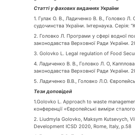
Статті у фахових виданнях України
1. Гулак О. В., Ладиченко В. В., Головко 
судочинства України. Інтернаука. Серія: “
2. Головко Л. Програми у сфері водної по
законодавства Верховної Ради України. 2
3. Golovko L. Legal regulation of Food Secu
4. Ладиченко В. В., Головко Л. О, Каппло
законодавства Верховної Ради України. 20
5. Ладиченко В.В., Головко Л.О. Європейсь
Тези доповідей
1.Golovko L. Approach to waste managemen
конференції «Європейські виміри сталого 
2. Liudmyla Golovko, Maksym Kutsevych, Vik
Development ICSD 2020, Rome, Italy, р.58