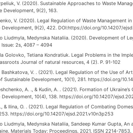
 Terpeliuk, V. (2020). Sustainable Approaches to Waste Mana
e Development, 9(2), 163.
adychenko, V. (2020). Legal Regulation of Waste Management 
le Development, 9(2), 422. DOI:https://doi.org/10.14207/ej
ko Liudmyla, Medynska Nataliia. (2020). Development of Le
 Issue: 2s, 4087 – 4094
yla Golovko, Tetiana Kondratiuk. Legal Problems in the Imp
assroots Journal of natural resources, 4 (2). P. 91-102
, & Bashkatova, V. . (2021). Legal Regulation of the Use of Art
 Sustainable Development, 10(1), 281. https://doi.org/10.1
 Tereshchenko, A. ., & Kudin, A. . (2021). Formation of Ukraine
e Development, 10(4), 138. https://doi.org/10.14207/ejsd.2
I. ., & Ilina, O. . (2021). Legal Regulation of Combating Dom
253. https://doi.org/10.14207/ejsd.2021.v10n3p253
ko Liudmyla, Medynska Nataliia, Sandeep Kumar Gupta, An 
aine, Materials Today: Proceedings, 2021, ISSN 2214-7853, h