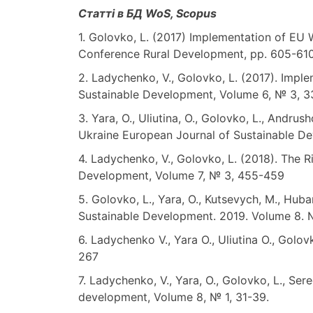
Статті в БД WoS, Scopus
1. Golovko, L. (2017) Implementation of EU W
Conference Rural Development, pp. 605-61
2. Ladychenko, V., Golovko, L. (2017). Impl
Sustainable Development, Volume 6, № 3, 
3. Yara, O., Uliutina, O., Golovko, L., And
Ukraine European Journal of Sustainable D
4. Ladychenko, V., Golovko, L. (2018). The 
Development, Volume 7, № 3, 455-459
5. Golovko, L., Yara, O., Kutsevych, M., Hub
Sustainable Development. 2019. Volume 8. №
6. Ladychenko V., Yara O., Uliutina O., Golov
267
7. Ladychenko, V., Yara, O., Golovko, L., S
development, Volume 8, № 1, 31-39.