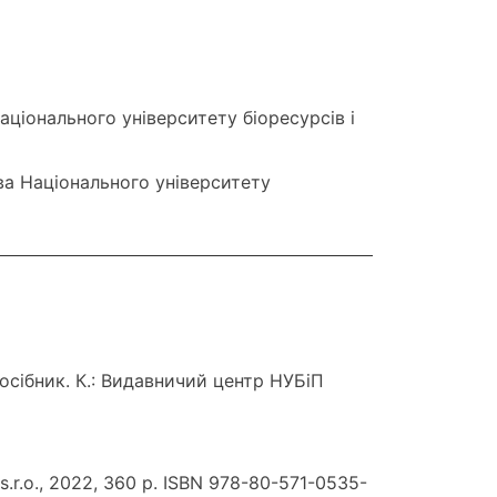
ціонального університету біоресурсів і
ва Національного університету
 посібник. К.: Видавничий центр НУБіП
r s.r.o., 2022, 360 p. ISBN 978-80-571-0535-