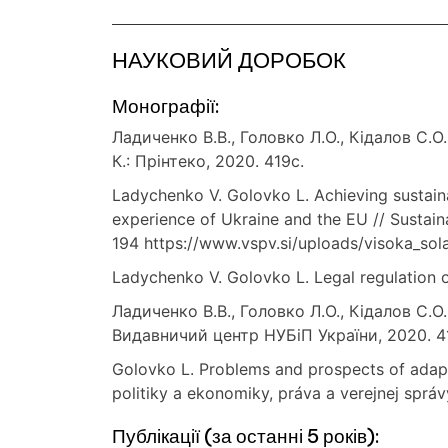
НАУКОВИЙ ДОРОБОК
Монографії:
Ладиченко В.В., Головко Л.О., Кідалов С
К.: Прінтеко, 2020. 419с.
Ladychenko V. Golovko L. Achieving sustain
experience of Ukraine and the EU // Sustain
194 https://www.vspv.si/uploads/visoka_sola
Ladychenko V. Golovko L. Legal regulation o
Ладиченко В.В., Головко Л.О., Кідалов С.
Видавничий центр НУБіП України, 2020. 41
Golovko L. Problems and prospects of adapta
politiky a ekonomiky, práva a verejnej správ
Публікації (за останні 5 років):