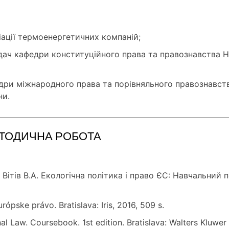
ації термоенергетичних компаній;
дач кафедри конституційного права та правознавства На
федри міжнародного права та порівняльного правознавст
ни.
ЕТОДИЧНА РОБОТА
О. Вітів В.А. Екологічна політика і право ЄС: Навчальний
urópske právo. Bratislava: Iris, 2016, 509 s.
onal Law. Coursebook. 1st edition. Bratislava: Walters Kluwe