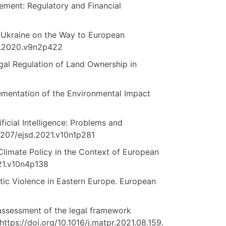
gement: Regulatory and Financial
in Ukraine on the Way to European
sd.2020.v9n2p422
gal Regulation of Land Ownership in
lementation of the Environmental Impact
ificial Intelligence: Problems and
4207/ejsd.2021.v10n1p281
’s Climate Policy in the Context of European
021.v10n4p138
estic Violence in Eastern Europe. European
assessment of the legal framework
ttps://doi.org/10.1016/j.matpr.2021.08.159.