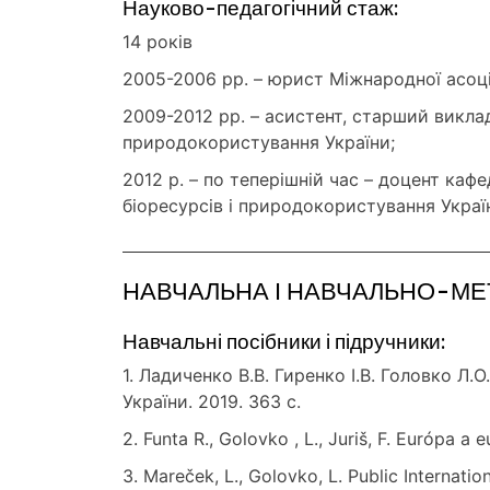
Науково-педагогічний стаж:
14 років
2005-2006 рр. – юрист Міжнародної асоці
2009-2012 рр. – асистент, старший викла
природокористування України;
2012 р. – по теперішній час – доцент ка
біоресурсів і природокористування Украї
НАВЧАЛЬНА І НАВЧАЛЬНО-М
Навчальні посібники і підручники:
1. Ладиченко В.В. Гиренко І.В. Головко Л.
України. 2019. 363 с.
2. Funta R., Golovko , L., Juriš, F. Európa a e
3. Mareček, L., Golovko, L. Public Internati