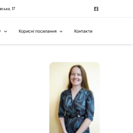
вська, 17
у
Корисні посилання
Контакти