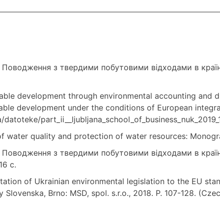
.О. Поводження з твердими побутовими відходами в краї
able development through environmental accounting and di
able development under the conditions of European integra
/datoteke/part_ii__ljubljana_school_of_business_nuk_2019_
f water quality and protection of water resources: Monogr
О. Поводження з твердими побутовими відходами в країн
6 с.
tion of Ukrainian environmental legislation to the EU stan
y Slovenska, Brno: MSD, spol. s.r.o., 2018. P. 107-128. (Cze