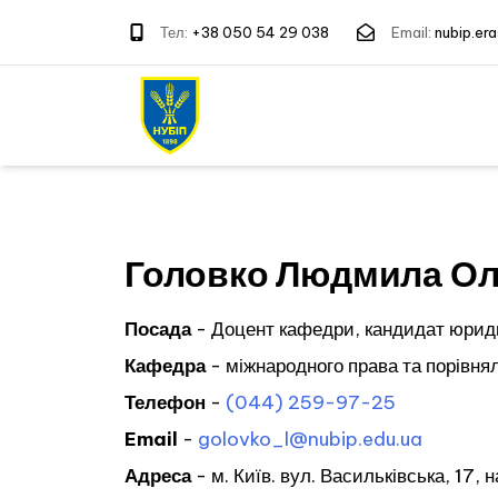
Тел:
+38 050 54 29 038
Email:
nubip.e
Головко Людмила Ол
Посада
- Доцент кафедри, кандидат юрид
Кафедра
- міжнародного права та порівня
Телефон
-
(044) 259-97-25
Email
-
golovko_l@nubip.edu.ua
Адреса
- м. Київ. вул. Васильківська, 17,