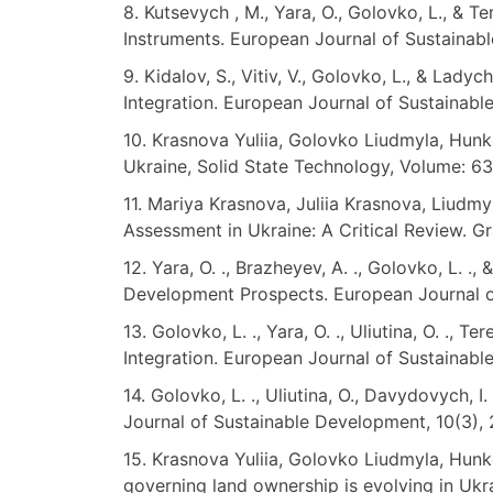
8. Kutsevych , M., Yara, O., Golovko, L., &
Instruments. European Journal of Sustainabl
9. Kidalov, S., Vitiv, V., Golovko, L., & L
Integration. European Journal of Sustainab
10. Krasnova Yuliia, Golovko Liudmyla, Hun
Ukraine, Solid State Technology, Volume: 63
11. Mariya Krasnova, Juliia Krasnova, Liudm
Assessment in Ukraine: A Critical Review. Gr
12. Yara, O. ., Brazheyev, A. ., Golovko, L. .
Development Prospects. European Journal of
13. Golovko, L. ., Yara, O. ., Uliutina, O. .,
Integration. European Journal of Sustainabl
14. Golovko, L. ., Uliutina, O., Davydovych, 
Journal of Sustainable Development, 10(3), 
15. Krasnova Yuliia, Golovko Liudmyla, Hun
governing land ownership is evolving in Ukr